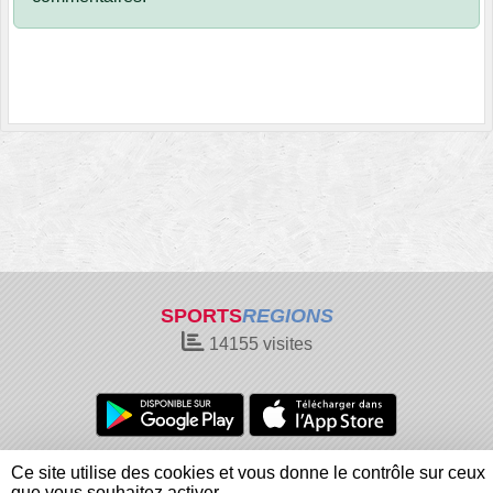
SPORTS
REGIONS
14155
visites
Charte cookies
Gestion des cookies
Ce site utilise des cookies et vous donne le contrôle sur ceux
Informations légales
Signaler un contenu inapproprié
que vous souhaitez activer