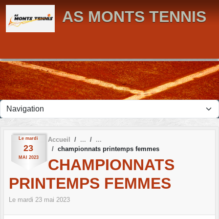
Panneau de gestion des cookies
AS MONTS TENNIS
Le
mardi
Accueil
23
championnats printemps femmes
MAI
2023
CHAMPIONNATS
PRINTEMPS FEMMES
Le
mardi
23
mai
2023