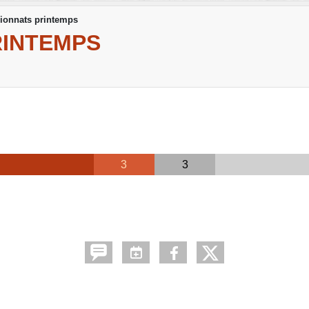
ionnats printemps
RINTEMPS
3
3