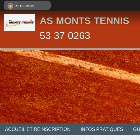
Panneau de gestion des cookies
Se connecter
AS MONTS TENNIS
53 37 0263
ACCUEIL ET REINSCRIPTION
INFOS PRATIQUES
GU