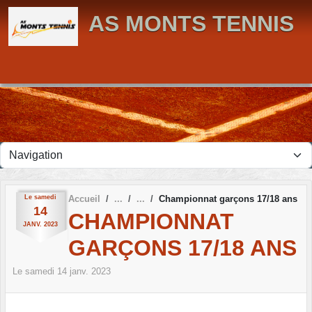
Panneau de gestion des cookies
AS MONTS TENNIS
Le
samedi
Accueil
Championnat garçons 17/18 ans
14
CHAMPIONNAT
JANV.
2023
GARÇONS 17/18 ANS
Le
samedi
14
janv.
2023