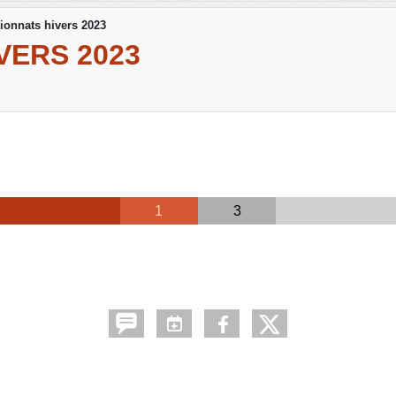
onnats hivers 2023
VERS 2023
1
3