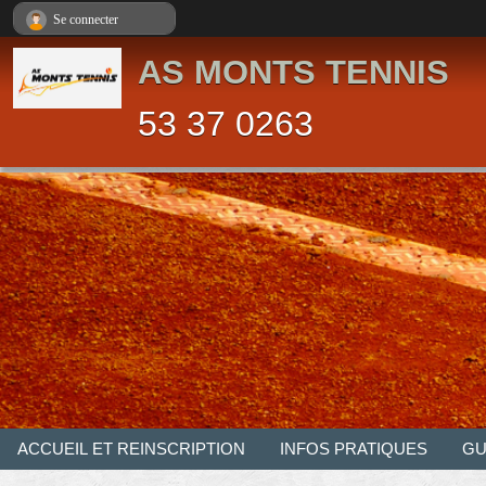
Panneau de gestion des cookies
Se connecter
AS MONTS TENNIS
53 37 0263
ACCUEIL ET REINSCRIPTION
INFOS PRATIQUES
GU