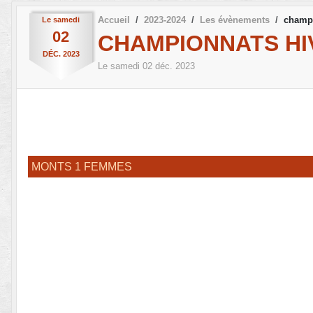
Accueil
2023-2024
Les évènements
champi
Le
samedi
02
CHAMPIONNATS HI
DÉC.
2023
Le
samedi
02
déc.
2023
MONTS 1 FEMMES