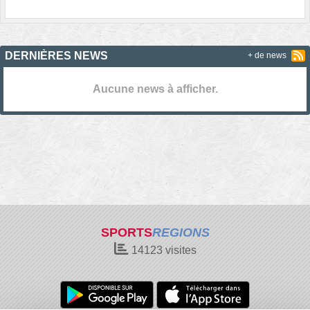
DERNIÈRES NEWS
+ de news
Aucune news à afficher.
SPORTS
REGIONS
14123
visites